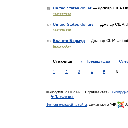
United States dollar
— Доллар США Unit
58
Википедия
United States dollars
— Доллар США Uni
59
Википедия
Валюта Бермуд
— Доллар США United 
60
Википедия
Страницы
←
Предыдущая
Сле
1
2
3
4
5
6
© Академик, 2000-2026
Обратная связь:
Техподдерж
👣 Путешествия
Экспорт словарей на сайты
, сделанные на PHP,
Jo