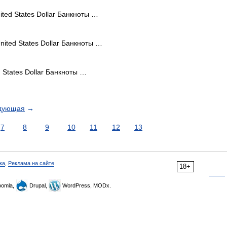
ed States Dollar Банкноты …
ted States Dollar Банкноты …
States Dollar Банкноты …
дующая
→
7
8
9
10
11
12
13
ка
,
Реклама на сайте
18+
omla,
Drupal,
WordPress, MODx.