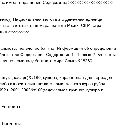
ранах имеет обращение Содержание >>>>>>>>>>>>>>>>>>> …
rrency) Национальная валюта это денежная единица
ятие, валюты стран мира, валюта Росии, США, стран
ание >>>>>>>>> …
анкноты, появление банкнот Информация об определении
 банкнотах Содержание Содержание 1. Первые 2. Банкноты
пная по номиналу банкнота мира Самая&#8230; …
. штука, косарь)&#160; купюра, характерная для периодов
ибо относительно низкого номинального курса рубля
992 и 2001 2006&#160;годах самая крупная купюра в …
r Банкноты …
ar Банкноты …