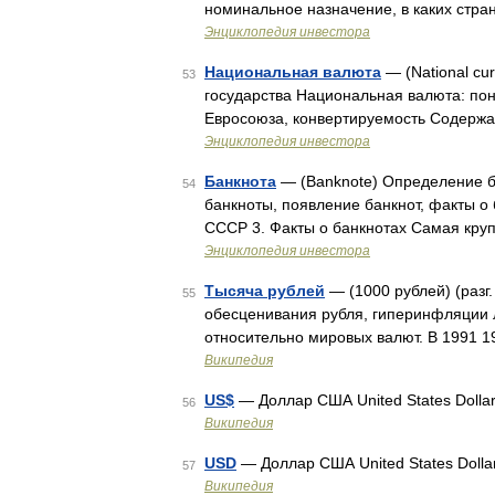
номинальное назначение, в каких ст
Энциклопедия инвестора
Национальная валюта
— (National cu
53
государства Национальная валюта: пон
Евросоюза, конвертируемость Содерж
Энциклопедия инвестора
Банкнота
— (Banknote) Определение б
54
банкноты, появление банкнот, факты о
СССР 3. Факты о банкнотах Самая кру
Энциклопедия инвестора
Тысяча рублей
— (1000 рублей) (разг
55
обесценивания рубля, гиперинфляции л
относительно мировых валют. В 1991 1
Википедия
US$
— Доллар США United States Dolla
56
Википедия
USD
— Доллар США United States Doll
57
Википедия