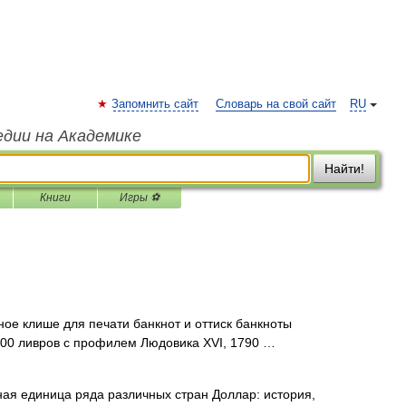
Запомнить сайт
Словарь на свой сайт
RU
едии на Академике
Найти!
Книги
Игры ⚽
ное клише для печати банкнот и оттиск банкноты
500 ливров с профилем Людовика XVI, 1790 …
ная единица ряда различных стран Доллар: история,